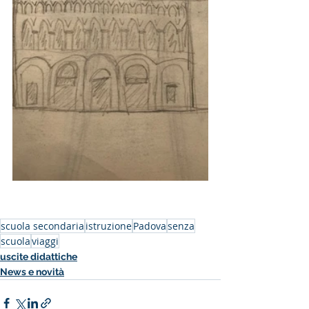
scuola secondaria
istruzione
Padova
senza
scuola
viaggi
uscite didattiche
News e novità