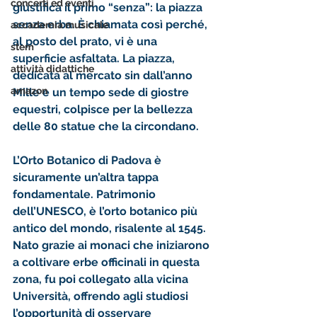
concerti ed eventi
giustifica il primo “senza”: la piazza 
senza erba. È chiamata così perché, 
accademia musicale
al posto del prato, vi è una 
stem
superficie asfaltata. La piazza, 
attività didattiche
dedicata al mercato sin dall’anno 
amazon
Mille e un tempo sede di giostre 
equestri, colpisce per la bellezza 
delle 80 statue che la circondano.
L’Orto Botanico di Padova è 
sicuramente un’altra tappa 
fondamentale. Patrimonio 
dell’UNESCO, è l’orto botanico più 
antico del mondo, risalente al 1545. 
Nato grazie ai monaci che iniziarono 
a coltivare erbe officinali in questa 
zona, fu poi collegato alla vicina 
Università, offrendo agli studiosi 
l’opportunità di osservare 