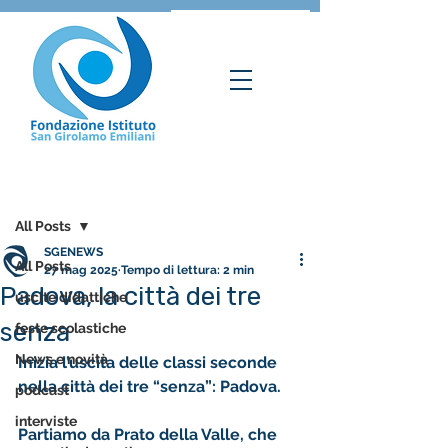
Post
All Posts
SGENEWS
All Posts
27 mag 2025
Tempo di lettura: 2 min
Padova, la città dei tre
uscite didattiche
senza
feste scolastiche
News e novità
Inizia l’uscita delle classi seconde 
nella città dei tre “senza”: Padova.
podcast
interviste
Partiamo da Prato della Valle, che 