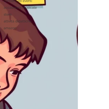
concerti ed eventi
accademia musicale
stem
attività didattiche
amazon