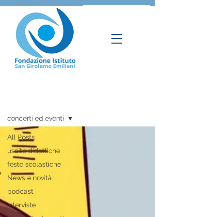
SGE NEWS
concerti ed eventi
All Posts
uscite didattiche
feste scolastiche
News e novità
podcast
interviste