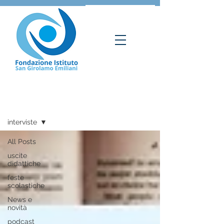
SGE NEWS
interviste
All Posts
uscite
didattiche
feste
scolastiche
News e
novità
podcast