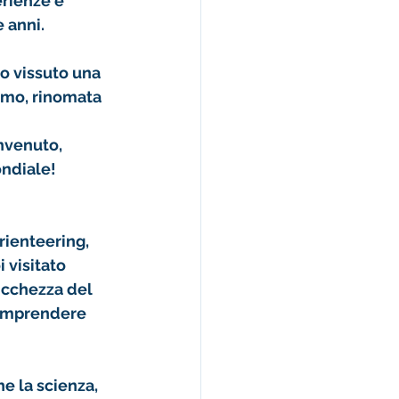
rienze e 
 anni.
o vissuto una 
gamo, rinomata 
invenuto, 
ondiale!
rienteering
, 
 visitato 
icchezza del 
comprendere 
e la scienza, 