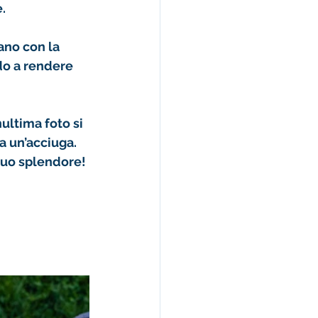
.
ano con la 
do a rendere 
ultima foto
 si 
a un’acciuga. 
 suo splendore!