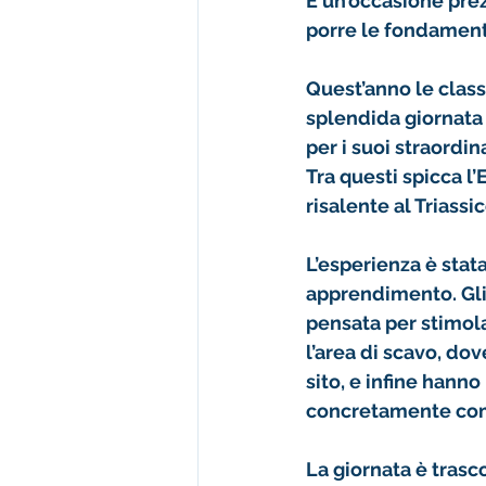
È un’occasione pre
porre le fondament
Quest’anno le 
class
splendida giornata 
per i suoi straordina
Tra questi spicca l’
risalente al Triass
L’esperienza è stata
apprendimento
. G
pensata per stimola
l’
area di scavo
, dov
sito, e infine hanno
concretamente come 
La giornata è trasc