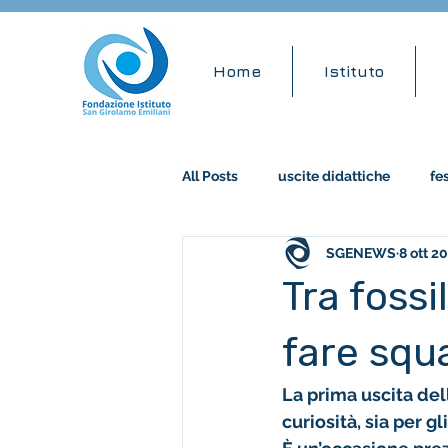
Home
Istituto
All Posts
uscite didattiche
fe
SGENEWS
8 ott 2
accademia musicale
stem
Tra fossi
fare squ
La prima uscita de
curiosità, sia per gl