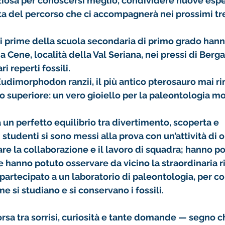
ziosa per conoscersi meglio, condividere nuove espe
a del percorso che ci accompagnerà nei prossimi tre
i prime della scuola secondaria di primo grado
 hann
a 
Cene
, località della Val Seriana, nei pressi di Ber
ri 
reperti fossili
. 
Eudimorphodon ranzii
, il più antico pterosauro mai r
ico superiore: un vero gioiello per la paleontologia m
 un perfetto equilibrio tra 
divertimento, scoperta e 
li studenti si sono messi alla prova con un’attività di 
o
re la collaborazione e il lavoro di squadra; hanno poi
e hanno potuto osservare da vicino la straordinaria r
 partecipato a un 
laboratorio di paleontologia
, per 
si studiano e si conservano i fossili.
orsa tra sorrisi, curiosità e tante domande — segno ch