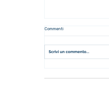
Commenti
Scrivi un commento...
Scoprire insieme le sfide e
opportunità dell'Educazione
Digitale il 20 aprile!
Fondazione Istituto S.
Sedi