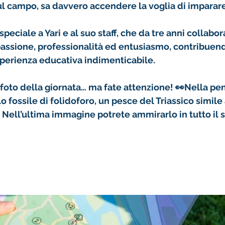
ul campo, sa davvero accendere la voglia di imparare
peciale a Yari e al suo staff
, che da tre anni collabor
passione, professionalità ed entusiasmo, contribuen
sperienza educativa indimenticabile.
foto della giornata
… ma fate attenzione! 👀Nella 
pen
o 
fossile di folidoforo
, un pesce del Triassico simile 
 Nell’
ultima immagine
 potrete ammirarlo in tutto il