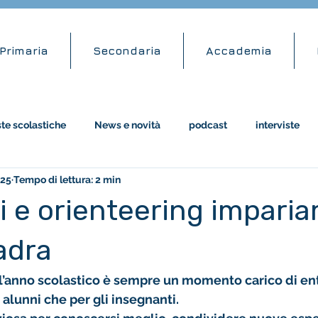
Primaria
Secondaria
Accademia
ste scolastiche
News e novità
podcast
interviste
025
Tempo di lettura: 2 min
attività didattiche
amazon
li e orienteering impari
adra
ll’anno scolastico è sempre un momento carico di en
i alunni che per gli insegnanti. 