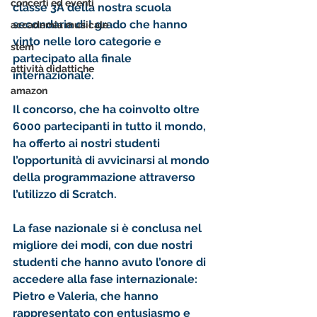
concerti ed eventi
classe 3A
 della nostra 
scuola 
secondaria di I grado che hanno 
accademia musicale
vinto nelle loro categorie e 
stem
partecipato alla finale 
attività didattiche
internazionale
.
amazon
Il concorso, che ha coinvolto 
oltre 
6000 partecipanti in tutto il mondo
, 
ha offerto ai nostri studenti 
l’opportunità di avvicinarsi al mondo 
della 
programmazione
 attraverso 
l’utilizzo di 
Scratch
.
La 
fase nazionale
 si è conclusa nel 
migliore dei modi, con 
due nostri 
studenti
 che hanno avuto l’onore di 
accedere alla 
fase internazionale
: 
Pietro
 e 
Valeria
, che hanno 
rappresentato con entusiasmo e 