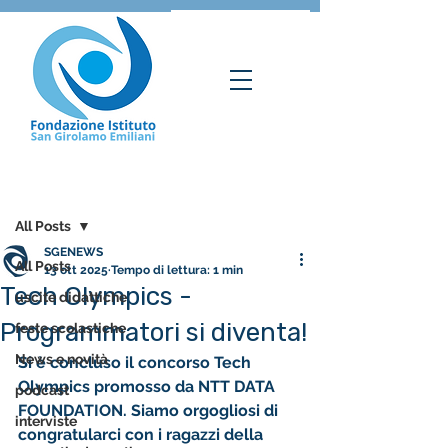
Post
All Posts
SGENEWS
All Posts
13 ott 2025
Tempo di lettura: 1 min
Tech Olympics -
uscite didattiche
Programmatori si diventa!
feste scolastiche
News e novità
Si è concluso il concorso 
Tech 
Olympics
 promosso da 
NTT DATA 
podcast
FOUNDATION
. Siamo orgogliosi di 
interviste
congratularci con i ragazzi della 