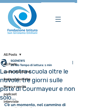
Post
All Posts
SGENEWS
All Posts
28 feb
Tempo di lettura: 1 min
La nostra scuola oltre le
uscite didattiche
nuvole: tre giorni sulle
feste scolastiche
News e novità
piste di Courmayeur e non
podcast
solo...
interviste
C’è un momento, nel cammino di 