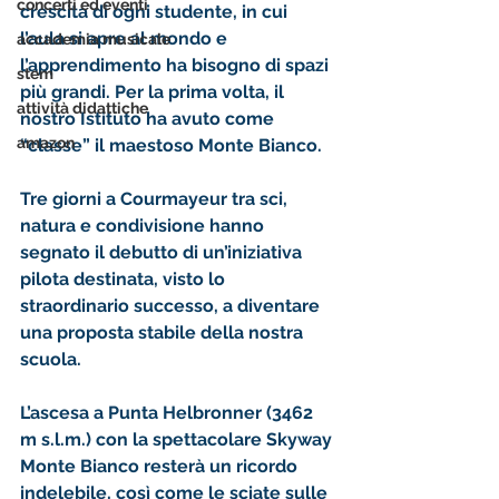
concerti ed eventi
crescita di ogni studente, in cui 
l’aula si apre al mondo e 
accademia musicale
l’apprendimento ha bisogno di spazi 
stem
più grandi. Per la prima volta, il 
attività didattiche
nostro Istituto ha avuto come 
amazon
“classe” il maestoso Monte Bianco. 
Tre giorni a Courmayeur tra sci, 
natura e condivisione hanno 
segnato il debutto di un’iniziativa 
pilota destinata, visto lo 
straordinario successo, a diventare 
una proposta stabile della nostra 
scuola. 
L’ascesa a Punta Helbronner (3462 
m s.l.m.) con la spettacolare Skyway 
Monte Bianco resterà un ricordo 
indelebile, così come le sciate sulle 