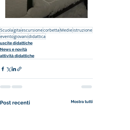
Scuola
gita
escursione
corbetta
Medie
istruzione
evento
giovani
didattica
uscite didattiche
News e novità
attività didattiche
Mostra tutti
Post recenti