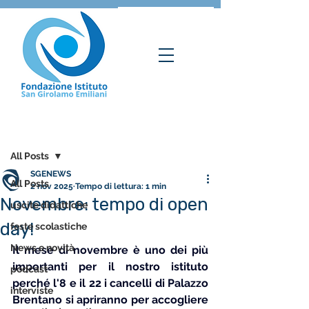
Post
All Posts
SGENEWS
All Posts
2 nov 2025
Tempo di lettura: 1 min
Novembre: tempo di open
uscite didattiche
day!
feste scolastiche
News e novità
Il mese di novembre è uno dei più 
importanti per il nostro istituto 
podcast
perché l'8 e il 22 i cancelli di Palazzo 
interviste
Brentano si apriranno per accogliere 