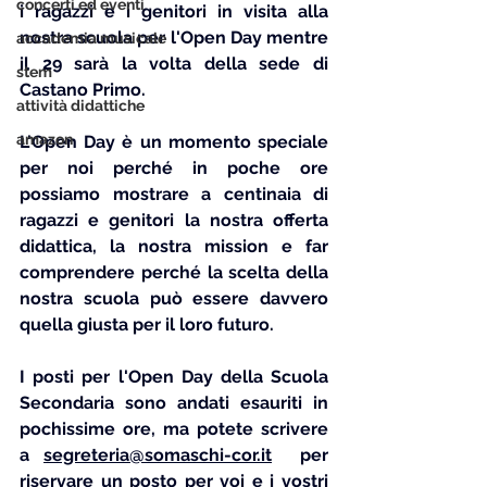
concerti ed eventi
i ragazzi e i genitori in visita alla 
nostra scuola per l'Open Day mentre 
accademia musicale
il 29 sarà la volta della sede di 
stem
Castano Primo.
attività didattiche
amazon
L'Open Day è un momento speciale 
per noi perché in poche ore 
possiamo mostrare a centinaia di 
ragazzi e genitori la nostra offerta 
didattica, la nostra mission e far 
comprendere perché la scelta della 
nostra scuola può essere davvero 
quella giusta per il loro futuro. 
I posti per l'Open Day della Scuola 
Secondaria sono andati esauriti in 
pochissime ore, ma potete scrivere 
a 
segreteria@somaschi-cor.it
 per 
riservare un posto per voi e i vostri 