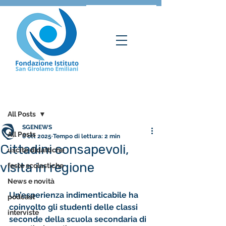
Post
All Posts
SGENEWS
All Posts
6 ott 2025
Tempo di lettura: 2 min
Cittadini consapevoli,
uscite didattiche
visita in regione
feste scolastiche
News e novità
Un’esperienza indimenticabile ha 
podcast
coinvolto gli studenti delle classi 
interviste
seconde della scuola secondaria di 