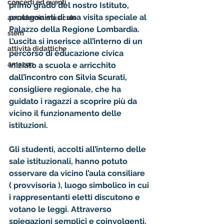
concerti ed eventi
primo grado del nostro Istituto, 
protagonisti di una visita speciale al 
accademia musicale
Palazzo della Regione Lombardia. 
stem
L’uscita si inserisce all’interno di un 
attività didattiche
percorso di educazione civica 
amazon
iniziato a scuola e arricchito 
dall’incontro con Silvia Scurati, 
consigliere regionale, che ha 
guidato i ragazzi a scoprire più da 
vicino il funzionamento delle 
istituzioni.
Gli studenti, accolti all’interno delle 
sale istituzionali, hanno potuto 
osservare da vicino l’aula consiliare 
( provvisoria ), luogo simbolico in cui 
i rappresentanti eletti discutono e 
votano le leggi. Attraverso 
spiegazioni semplici e coinvolgenti, 