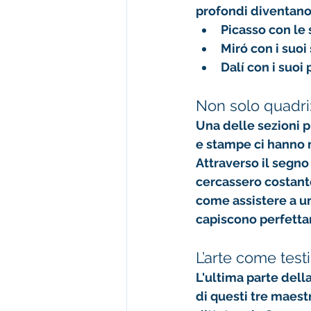
profondi diventano
Picasso
 con le
Miró
 con i suoi
Dalí
 con i suoi
Non solo quadri:
Una delle sezioni pi
e stampe ci hanno m
Attraverso il segno
cercassero costante
come assistere a un
capiscono perfett
L’arte come test
L'ultima parte della
di questi tre maestr