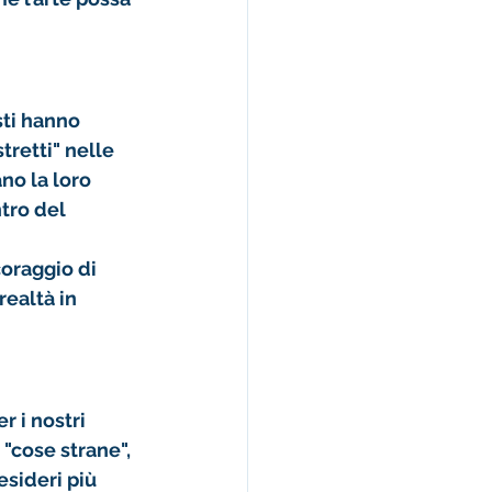
sti hanno 
retti" nelle 
no la loro 
ntro del 
coraggio di 
ealtà in 
r i nostri 
 "cose strane", 
desideri più 