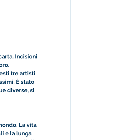
carta
. Incisioni 
ro. 
i tre artisti 
simi. È stato 
e diverse, si 
mondo. La vita 
i e la lunga 