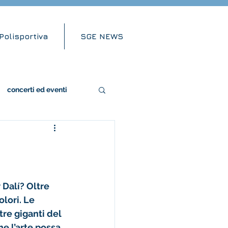
Polisportiva
SGE NEWS
concerti ed eventi
Dalí? Oltre 
olori. Le 
tre giganti del 
e l’arte possa 