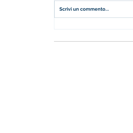
Scrivi un commento...
Scoprire insieme le sfide e
opportunità dell'Educazione
Digitale il 20 aprile!
Fondazione Istituto S.
Sedi
Corbetta Via S. Sebastiano, 8, 20
Castano Primo, Via Giolitti 19, 2