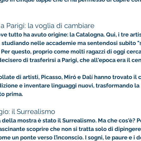
a Parigi: la voglia di cambiare
ove tutto ha avuto origine: la Catalogna. Qui, i tre arti
, studiando nelle accademie ma sentendosi subito "st
 Per questo, proprio come molti ragazzi di oggi cerca
ecisero di trasferirsi a 
Parigi
, che all'epoca era il ce
ollate di artisti, Picasso, Miró e Dalí hanno trovato il 
izione e inventare linguaggi nuovi, trasformando la r
to prima.
gio: il Surrealismo
 della mostra è stato il 
Surrealismo
. Ma che cos'è? Pe
ascinante scoprire che non si tratta solo di dipingere
come un ponte verso l’
inconscio
. I sogni, le paure e i 