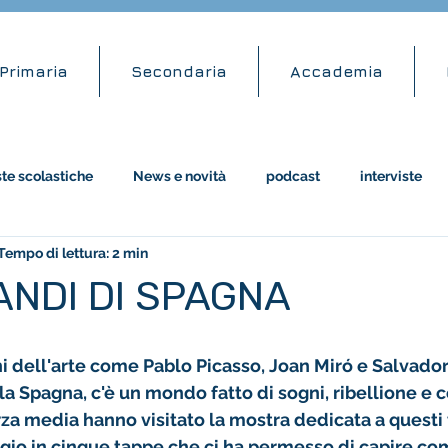
Primaria
Secondaria
Accademia
ste scolastiche
News e novità
podcast
interviste
Tempo di lettura: 2 min
attività didattiche
amazon
RANDI DI SPAGNA
i dell'arte come Pablo Picasso, Joan Miró e Salvador 
, la Spagna, c'è un mondo fatto di sogni, ribellione e c
erza media hanno visitato la mostra dedicata a questi 
io in cinque tappe che ci ha permesso di capire com