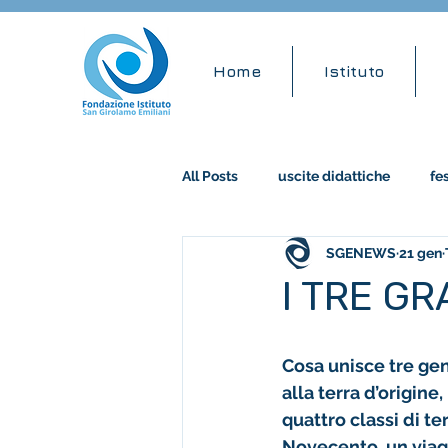
Home
Istituto
All Posts
uscite didattiche
fe
SGENEWS
21 gen
accademia musicale
stem
I TRE G
Cosa unisce tre gen
alla terra d’origine
quattro classi di t
Novecento, un viagg