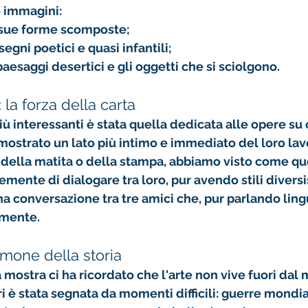
 immagini:
 sue forme scomposte;
 segni poetici e quasi infantili;
 paesaggi desertici e gli oggetti che si sciolgono.
 la forza della carta
ù interessanti è stata quella dedicata alle 
opere su 
ostrato un lato più intimo e immediato del loro lavo
 della matita o della stampa, abbiamo visto come quest
mente di dialogare tra loro, pur avendo stili diversis
a conversazione tra tre amici che, pur parlando lingu
amente.
imone della storia
 mostra ci ha ricordato che l'arte non vive fuori dal 
i è stata segnata da momenti difficili: guerre mondial