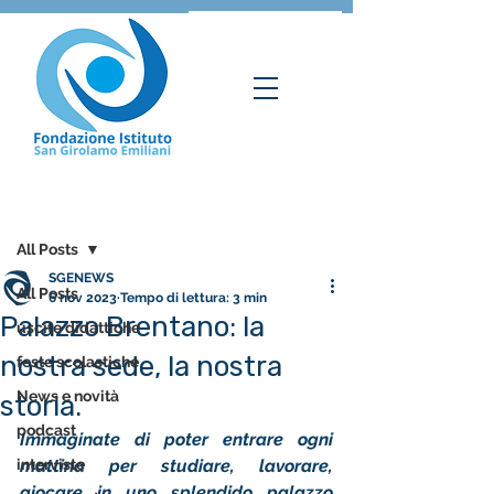
Post
All Posts
SGENEWS
All Posts
6 nov 2023
Tempo di lettura: 3 min
Palazzo Brentano: la
uscite didattiche
nostra sede, la nostra
feste scolastiche
News e novità
storia.
podcast
Immaginate di poter entrare ogni 
interviste
mattina per studiare, lavorare, 
giocare in uno splendido palazzo 