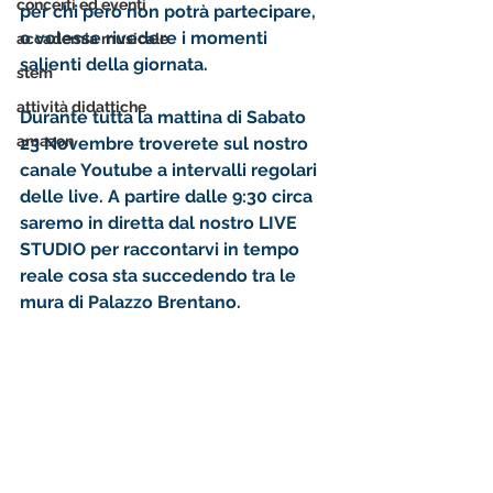
concerti ed eventi
per chi però non potrà partecipare, 
o volesse rivedere i momenti 
accademia musicale
salienti della giornata.
stem
attività didattiche
Durante tutta la mattina di Sabato 
amazon
23 Novembre troverete sul nostro 
canale Youtube a intervalli regolari 
delle live. A partire dalle 9:30 circa 
saremo in diretta dal nostro LIVE 
STUDIO per raccontarvi in tempo 
reale cosa sta succedendo tra le 
mura di Palazzo Brentano. 