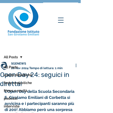
Post
All Posts
SGENEWS
All Posts
20 nov 2024
Tempo di lettura: 1 min
Open Day 24: seguici in
uscite didattiche
diretta!
feste scolastiche
News e novità
L'Open Day della Scuola Secondaria 
S. Girolamo Emiliani di Corbetta si 
podcast
avvicina e i partecipanti saranno più 
interviste
di 200! Abbiamo però una sorpresa 