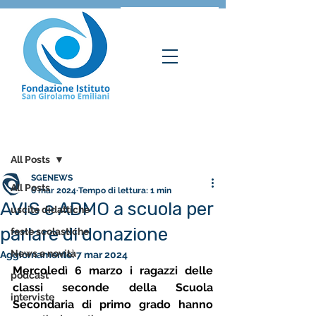
Post
All Posts
SGENEWS
All Posts
6 mar 2024
Tempo di lettura: 1 min
AVIS e ADMO a scuola per
uscite didattiche
parlare di donazione
feste scolastiche
News e novità
Aggiornamento:
7 mar 2024
Mercoledì 6 marzo i ragazzi delle 
podcast
classi seconde della Scuola 
interviste
Secondaria di primo grado hanno 