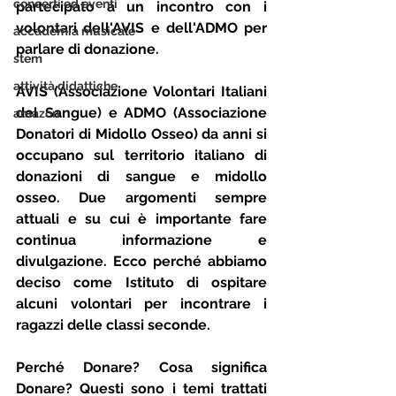
concerti ed eventi
partecipato a un incontro con i 
volontari dell'AVIS e dell'ADMO per 
accademia musicale
parlare di donazione.
stem
attività didattiche
AVIS (Associazione Volontari Italiani 
del Sangue) e ADMO (Associazione 
amazon
Donatori di Midollo Osseo) da anni si 
occupano sul territorio italiano di 
donazioni di sangue e midollo 
osseo. Due argomenti sempre 
attuali e su cui è importante fare 
continua informazione e 
divulgazione. Ecco perché abbiamo 
deciso come Istituto di ospitare 
alcuni volontari per incontrare i 
ragazzi delle classi seconde. 
Perché Donare? Cosa significa 
Donare? Questi sono i temi trattati 