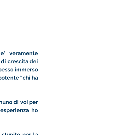
e’ veramente 
i crescita dei 
 spesso immerso 
otente “chi ha 
uno di voi per 
esperienza ho 
stupito per la 