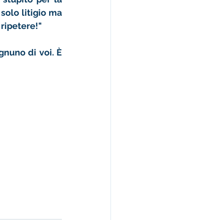
olo litigio ma 
 ripetere!"
nuno di voi. È 