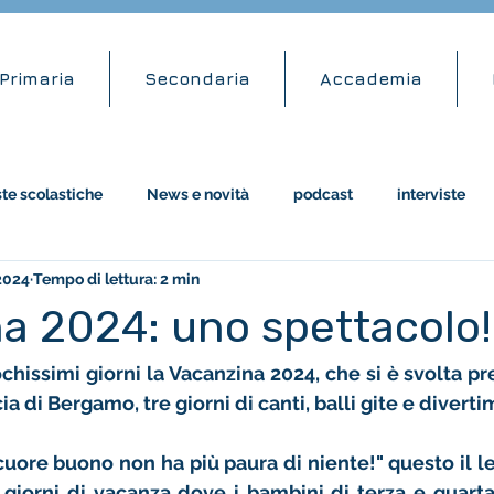
Primaria
Secondaria
Accademia
ste scolastiche
News e novità
podcast
interviste
2024
Tempo di lettura: 2 min
attività didattiche
amazon
a 2024: uno spettacolo!
chissimi giorni la Vacanzina 2024, che si è svolta pre
a di Bergamo, tre giorni di canti, balli gite e diverti
uore buono non ha più paura di niente!" questo il le
e giorni di vacanza dove i bambini di terza e quart