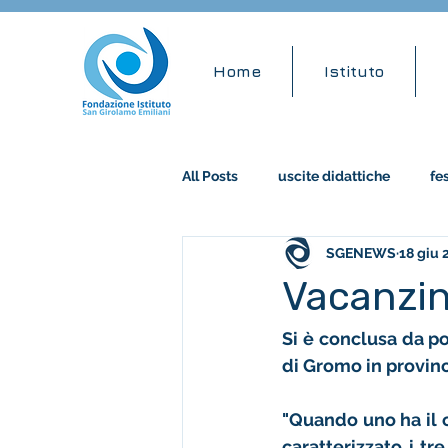
Home
Istituto
All Posts
uscite didattiche
fe
SGENEWS
18 giu 
accademia musicale
stem
Vacanzin
Si è conclusa da po
di Gromo in provinci
"Quando uno ha il c
caratterizzato i tr