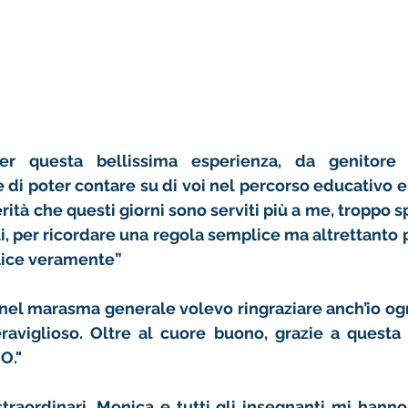
per questa bellissima esperienza, da genitore 
 di poter contare su di voi nel percorso educativo e d
verità che questi giorni sono serviti più a me, troppo
li, per ricordare una regola semplice ma altrettanto p
elice veramente”
 nel marasma generale volevo ringraziare anch’io ogn
aviglioso. Oltre al cuore buono, grazie a questa 
O."
straordinari. Monica e tutti gli insegnanti mi hanno 