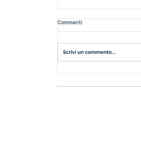
Commenti
Scrivi un commento...
Rally Matematico
Transalpino 2024: Ops! We
won it again!
Fondazione Istituto S.
Sedi
Corbetta Via S. Sebastiano, 8, 20