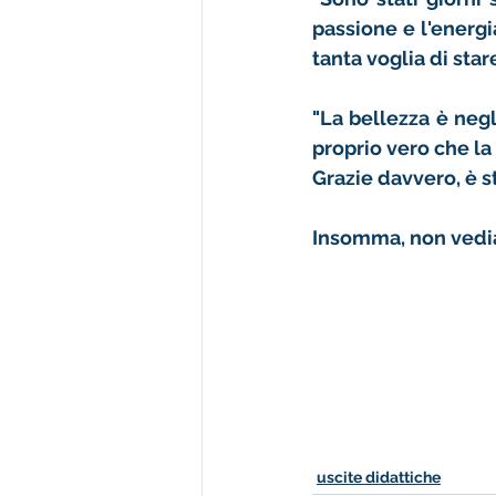
passione e l'energi
tanta voglia di sta
"La bellezza è negl
proprio vero che la
Grazie davvero, è s
Insomma, non vediam
uscite didattiche