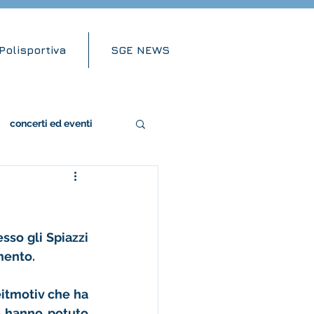
Polisportiva
SGE NEWS
concerti ed eventi
sso gli Spiazzi 
mento. 
itmotiv che ha 
a hanno potuto 