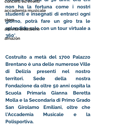
concerti ed eventi
non ha la fortuna come i nostri 
accademia musicale
studenti e insegnati di entrarci ogni 
stem
giorno, potrà fare un giro tra le 
splendide sale con un tour virtuale a 
attività didattiche
360°.
amazon
Costruito a metà del 1700 Palazzo 
Brentano è una delle numerose Ville 
di Delizia presenti nel nostro 
territori. Sede della nostra 
Fondazione da oltre 50 anni ospita la 
Scuola Primaria Gianna Beretta 
Molla e la Secondaria di Primo Grado 
San Girolamo Emiliani, oltre che 
l'Accademia Musicale e la 
Polisportiva. 