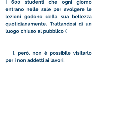
I 600 studenti che ogni giorno 
entrano nelle sale per svolgere le 
lezioni godono della sua bellezza 
quotidianamente. Trattandosi di un 
luogo chiuso al pubblico (
aperto per 
la prima volta lo scorso anno in 
occasione delle giornate mondiali 
FAI
),
 però, non è possibile visitarlo 
per i non addetti ai lavori. 