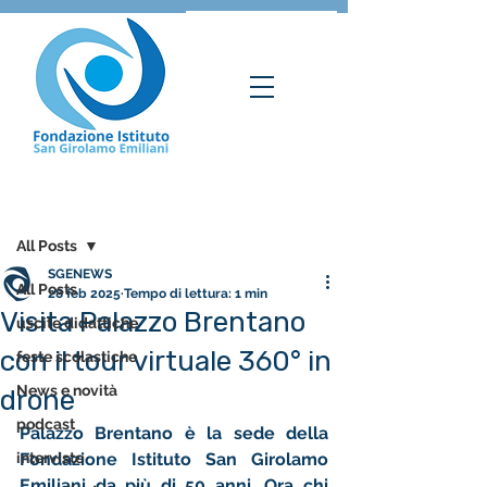
Post
All Posts
SGENEWS
All Posts
28 feb 2025
Tempo di lettura: 1 min
Visita Palazzo Brentano
uscite didattiche
con il tour virtuale 360° in
feste scolastiche
News e novità
drone
podcast
Palazzo Brentano è la sede della 
interviste
Fondazione Istituto San Girolamo 
Emiliani da più di 50 anni. Ora chi 