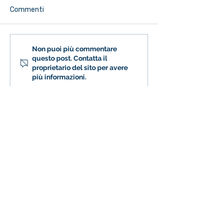
Commenti
Podcast Puntata 10 -
Intervista a Be
Non puoi più commentare
questo post. Contatta il
Hippo Olympiad
Bergomi - Punt
proprietario del sito per avere
più informazioni.
Fondazione Istituto S.
Girolamo Emiliani
Recapiti
Sedi
Corbetta Via S. Sebastiano, 8, 20011
Corbetta MI