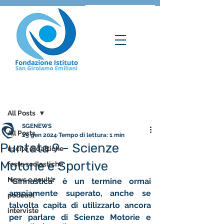
Post
All Posts
SGENEWS
All Posts
25 gen 2024
Tempo di lettura: 1 min
Puntata 9 - Scienze
uscite didattiche
Motorie e Sportive
feste scolastiche
News e novità
"Ginnastica" è un termine ormai 
ampiamente superato, anche se 
podcast
talvolta capita di utilizzarlo ancora 
interviste
per parlare di Scienze Motorie e 