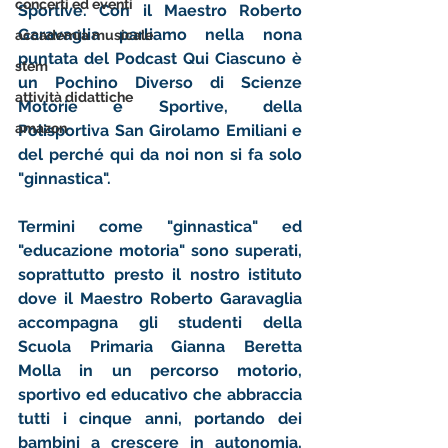
concerti ed eventi
Sportive. Con il Maestro Roberto 
Garavaglia parliamo nella nona 
accademia musicale
puntata del Podcast Qui Ciascuno è 
stem
un Pochino Diverso di Scienze 
attività didattiche
Motorie e Sportive, della 
amazon
Polisportiva San Girolamo Emiliani e 
del perché qui da noi non si fa solo 
"ginnastica".
Termini come "ginnastica" ed 
"educazione motoria" sono superati, 
soprattutto presto il nostro istituto 
dove il Maestro Roberto Garavaglia 
accompagna gli studenti della 
Scuola Primaria Gianna Beretta 
Molla in un percorso motorio, 
sportivo ed educativo che abbraccia 
tutti i cinque anni, portando dei 
bambini a crescere in autonomia, 