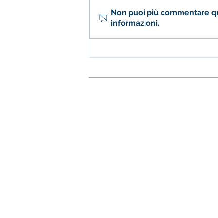
Non puoi più commentare ques
informazioni.
Open Day 2023 - un
successo per la Scuola
Secondaria
Fondazione Istituto S.
Sedi
Corbetta Via S. Sebastiano, 8, 20
Castano Primo, Via Giolitti 19, 2