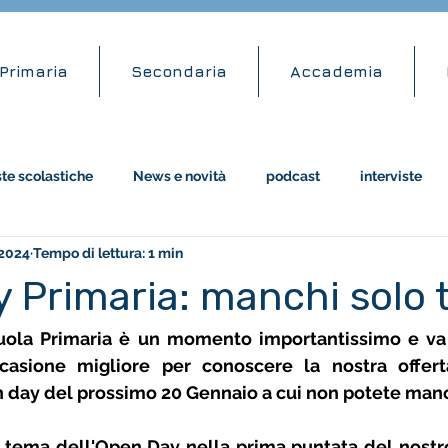
Primaria
Secondaria
Accademia
ste scolastiche
News e novità
podcast
interviste
 2024
Tempo di lettura: 1 min
attività didattiche
amazon
 Primaria: manchi solo t
uola Primaria è un momento importantissimo e va a
casione migliore per conoscere la nostra offert
 day del prossimo 20 Gennaio a cui non potete manc
 tema dell'Open Day nella prima puntata del nostro