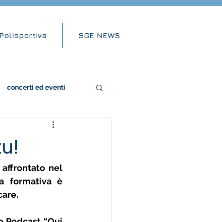
Polisportiva
SGE NEWS
concerti ed eventi
u!
ffrontato nel 
a formativa è 
are. 
 Podcast “Qui 