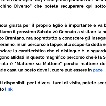
hino Diverso” che potete recuperare qui sotto n
ola giusta per il proprio figlio è importante e va 
tiamo il prossimo Sabato 20 Gennaio a visitare la nos
o Brentano, ma soprattutto a conoscere gli insegnan
ranno, in un percorso a tappe, alla scoperta della no
iare la caratteristica che ci distingue è lo sguard
ono affidati in questo magnifico percorso che è la Sc
rnata è "Mattone su Mattone" perché mattone do
de casa, un posto dove il cuore può essere in
 pace
. 
 disponibili per i diversi turni di visita, potete sceg
to 
link
.