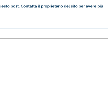
to post. Contatta il proprietario del sito per avere più
Qui Ciascuno è un Pochino
Matt
Diverso Podcast - Puntata 1:
di in
Open Day
 Girolamo Emiliani
Telefono
02.97271647
Scuola primar
011 Corbetta MI
primaria@soma
0022 Castano Primo (Mi)
Scuola seconda
segreteria@som