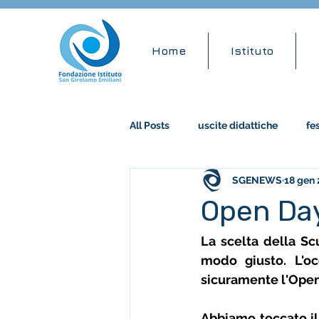
Home
Istituto
All Posts
uscite didattiche
fe
SGENEWS
18 gen
accademia musicale
stem
Open Day
La scelta della Sc
modo giusto. L'oc
sicuramente l'Open
Abbiamo toccato il