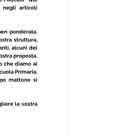
egli articoli 
ben ponderata. 
tra struttura, 
ti, alcuni dei 
stra proposta. 
o che diamo ai 
uola Primaria. 
po mattone si 
liere la vostra 