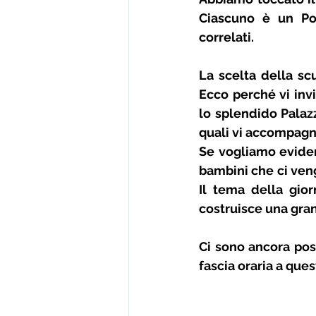
Ciascuno è un Poc
correlati. 
La scelta della scu
Ecco perché vi invi
lo splendido Palazz
quali vi accompagne
Se vogliamo evidenz
bambini che ci veng
Il tema della gio
costruisce una gran
Ci sono ancora posti
fascia oraria a ques