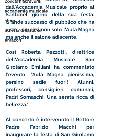
concerti ed eventi
dall'Accademia Musicale proprio al 
accademia musicale
Santonel giorno della sua festa. 
stem
Grande successo di pubblico che ha 
visto riempirsi non solo l'Aula Magna 
attività didattiche
ma anche il salone adiacente. 
amazon
Così Roberta Pezzotti, direttrice 
dell'Accademia Musicale San 
Girolamo Emiliani ha commentato 
l'evento: "Aula Magna pienissima, 
persino sedie fuori! Alunni, 
professori, consiglieri comunali, 
Padri Somaschi. Una serata ricca di 
bellezza."
Al concerto è intervenuto il Rettore 
Padre Fabrizio Macchi per 
inaugurare la festa di San Girolamo 