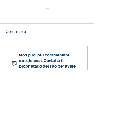
Commenti
Musica nella Scuola
Saggi di Natale:
Non puoi più commentare
questo post. Contatta il
Primaria - Puntata 6
festa in musica!
proprietario del sito per avere
più informazioni.
Fondazione Istituto S.
Girolamo Emiliani
Recapiti