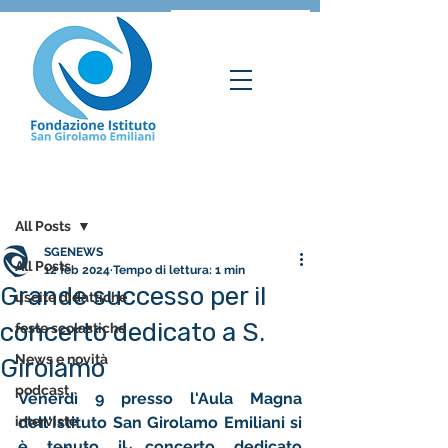
Post
All Posts
SGENEWS
All Posts
12 feb 2024
Tempo di lettura: 1 min
Grande successo per il
uscite didattiche
concerto dedicato a S.
feste scolastiche
News e novità
Girolamo
podcast
Venerdì 9 presso l'Aula Magna 
interviste
dell'Istituto San Girolamo Emiliani si 
è tenuto il concerto dedicato 