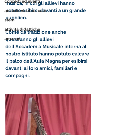
concerti ed eventi
musica, in cui gli allievi hanno 
potuto esibirsi davanti a un grande 
accademia musicale
pubblico. 
stem
attività didattiche
Come da tradizione anche 
amazon
quest'anno gli allievi 
dell'Accademia Musicale interna al 
nostro istituto hanno potuto calcare 
il palco dell'Aula Magna per esibirsi 
davanti ai loro amici, familiari e 
compagni.