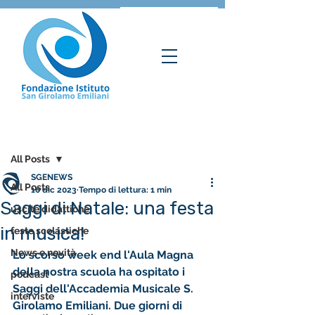
Post
All Posts
SGENEWS
All Posts
10 dic 2023
Tempo di lettura: 1 min
Saggi di Natale: una festa
uscite didattiche
in musica!
feste scolastiche
News e novità
Lo scorso week end l'Aula Magna 
della nostra scuola ha ospitato i 
podcast
Saggi dell'Accademia Musicale S. 
interviste
Girolamo Emiliani. Due giorni di 