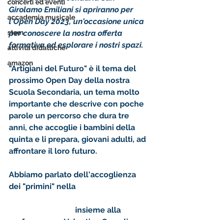
concerti ed eventi
Girolamo Emiliani si apriranno per 
accademia musicale
l'Open Day 2023, un'occasione unica 
stem
per conoscere la nostra offerta 
formativa ed esplorare i nostri spazi. 
attività didattiche
amazon
"Artigiani del Futuro" è il tema del 
prossimo Open Day della nostra 
Scuola Secondaria, un tema molto 
importante che descrive con poche 
parole un percorso che dura tre 
anni, che accoglie i bambini della 
quinta e li prepara, giovani adulti, ad 
affrontare il loro futuro. 
Abbiamo parlato dell'accoglienza 
dei "primini" nella 
seconda puntata 
del podcast "Qui Ciascuno è un 
Pochino Diverso"
 insieme alla 