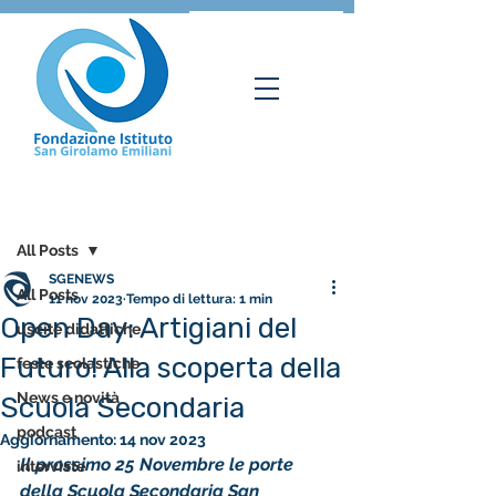
Post
All Posts
SGENEWS
All Posts
11 nov 2023
Tempo di lettura: 1 min
Open Day: Artigiani del
uscite didattiche
Futuro! Alla scoperta della
feste scolastiche
News e novità
Scuola Secondaria
podcast
Aggiornamento:
14 nov 2023
Il prossimo 25 Novembre le porte 
interviste
della Scuola Secondaria San 