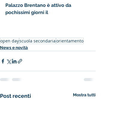
Palazzo Brentano è attivo da 
pochissimi giorni il 
Tour Virtuale a 
360°
open day
scuola secondaria
orientamento
News e novità
Mostra tutti
Post recenti