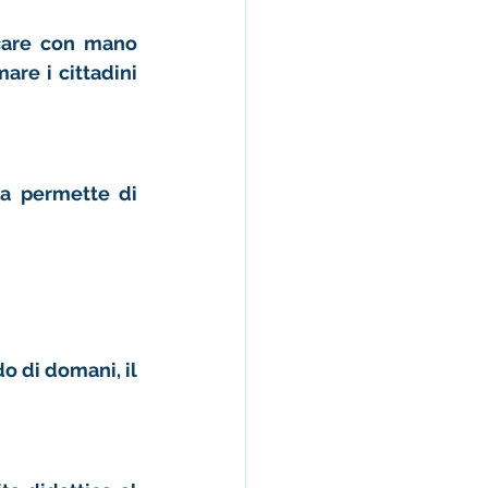
ccare con mano 
mare i 
cittadini 
ta permette di 
 di domani, il 