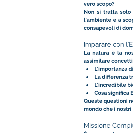
vero scopo?
Non si tratta solo
l'ambiente e a scop
consapevoli di do
Imparare con l'
La natura è la nos
assimilare concett
L'importanza di
La differenza t
L'incredibile 
bi
Cosa significa 
Queste questioni no
mondo che i nostri
Missione Compiu