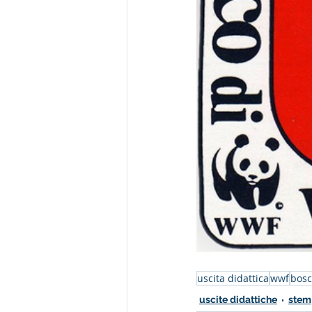
uscita didattica
wwf
bosc
uscite didattiche
stem