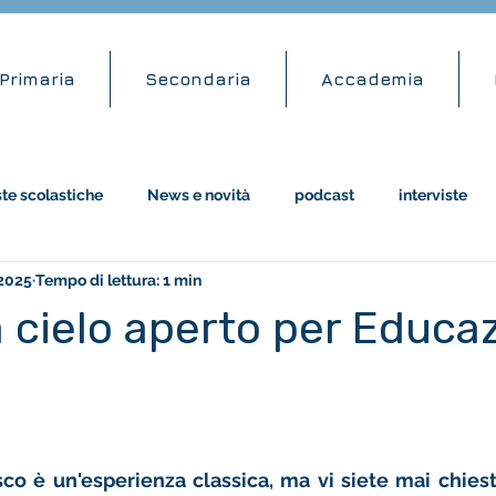
Primaria
Secondaria
Accademia
ste scolastiche
News e novità
podcast
interviste
 2025
Tempo di lettura: 1 min
attività didattiche
amazon
a cielo aperto per Educa
co è un'esperienza classica, ma vi siete mai chiesti