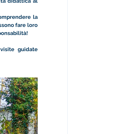
È con questa consapevolezza che abbiamo organizzato la nostra uscita didattica al 
Attraverso un percorso coinvolgente, i nostri ragazzi hanno potuto comprendere la 
sono fare loro 
onsabilità!
Per chi volesse conoscere questo posto lasciamo il link per le visite guidate 