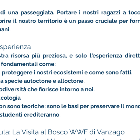
 di una passeggiata. Portare i nostri ragazzi a to
rire il nostro territorio è un passo cruciale per for
mani
.
Esperienza
tra risorsa più preziosa, e solo l'esperienza diret
i fondamentali come:
 
proteggere i nostri ecosistemi e come sono fatti
.
ra specie 
autoctone
 e 
alloctone
.
odiversità
 che fiorisce intorno a noi.
Ecologia
n sono teoriche: sono le basi per preservare il mondo
 studenti erediteranno.
ta: La Visita al Bosco WWF di Vanzago