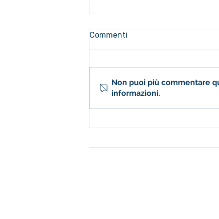
Commenti
Non puoi più commentare ques
informazioni.
STEM: con PhET una
didattica sempre più digitale
Fondazione Istituto S.
Sedi