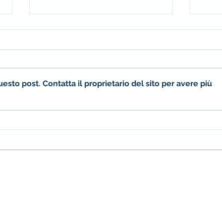
to post. Contatta il proprietario del sito per avere più
Open Day: una mattina di
Torna
festa alla primaria!
Ama
 Girolamo Emiliani
Telefono
02.97271647
Scuola primar