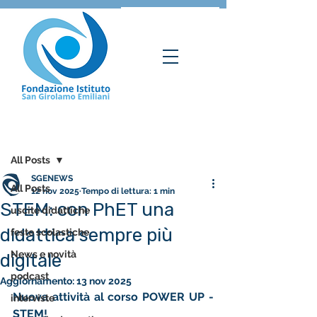
Post
All Posts
SGENEWS
All Posts
12 nov 2025
Tempo di lettura: 1 min
STEM: con PhET una
uscite didattiche
didattica sempre più
feste scolastiche
News e novità
digitale
podcast
Aggiornamento:
13 nov 2025
Nuova attività al corso POWER UP - 
interviste
STEM!