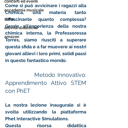
concerti ed eventi
Come si può avvicinare i ragazzi alla 
accademia musicale
Chimica
, una materia tanto 
stem
affascinante quanto complessa? 
Grazie all'esperienza della nostra 
attività didattiche
chimica interna, la 
Professoressa 
amazon
Torres
, siamo riusciti a superare 
questa sfida e a far muovere ai nostri 
giovani allievi i loro primi, solidi passi 
in questo fantastico mondo.
             Metodo Innovativo: 
Apprendimento Attivo STEM 
con PhET
La nostra lezione inaugurale si è 
svolta utilizzando la 
piattaforma 
Phet Interactive Simulations
.
Questa risorsa didattica 